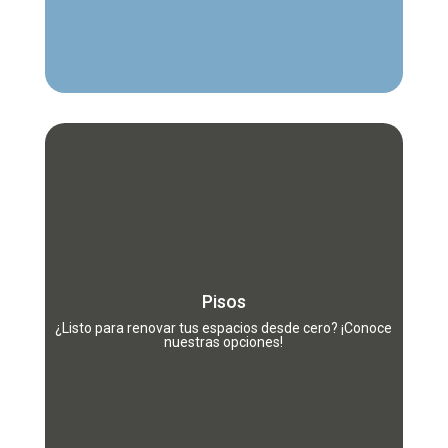
Transforma cualquier área con nuestra amplia
. Ofrecemos soluciones duraderas
pisos
gama de
y estéticas, desde la selección del material ideal
hasta la instalación profesional, garantizando un
Pisos
acabado perfecto que realza la belleza y
funcionalidad de tu hogar o negocio.
¿Listo para renovar tus espacios desde cero? ¡Conoce
nuestras opciones!
Más información