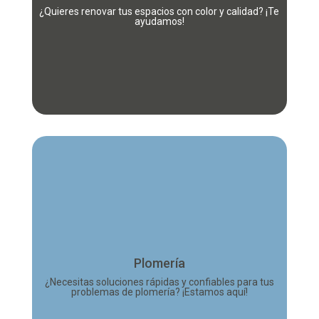
completamente tus espacios.
¿Quieres renovar tus espacios con color y calidad? ¡Te
ayudamos!
Más información
Desde pequeñas fugas hasta instalaciones
te
plomería
complejas, nuestros expertos en
ofrecen soluciones eficientes y duraderas.
,
Garantizamos un servicio de calidad
Plomería
minimizando interrupciones y asegurando el
funcionamiento de tus sistemas.
¿Necesitas soluciones rápidas y confiables para tus
problemas de plomería? ¡Estamos aquí!
Más información