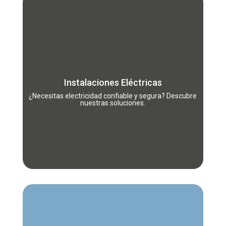
Garantiza el correcto funcionamiento y la
seguridad de tus espacios con nuestras
.
instalaciones eléctricas profesionales
Realizamos proyectos residenciales, comerciales
Instalaciones Eléctricas
e industriales, asegurando eficiencia y
cumplimiento normativo.
¿Necesitas electricidad confiable y segura? Descubre
nuestras soluciones.
Más información