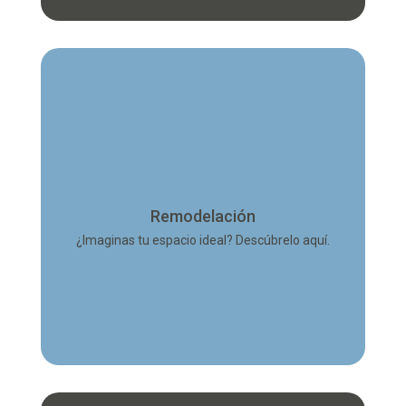
Transforma tu hogar u oficina en el lugar que
siempre soñaste. Desde pequeños cambios hasta
grandes proyectos, hacemos realidad tus ideas
con diseños funcionales y acabados de calidad.
Remodelación
Explora cómo podemos renovar tu vida.
¿Imaginas tu espacio ideal? Descúbrelo aquí.
Más información