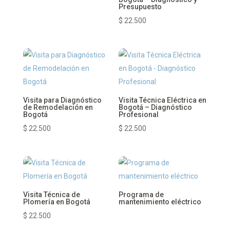
precios:
Presupuesto
desde
$
22.500
$ 350.000
hasta
$ 480.000
Visita para Diagnóstico
Visita Técnica Eléctrica en
de Remodelación en
Bogotá – Diagnóstico
Bogotá
Profesional
$
22.500
$
22.500
Visita Técnica de
Programa de
Plomería en Bogotá
mantenimiento eléctrico
$
22.500