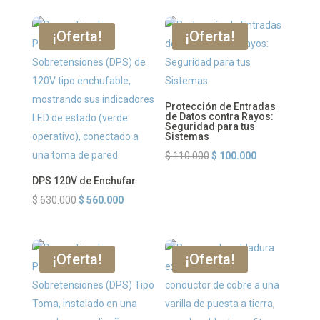
original
actual
original
actual
era:
es:
era:
es:
¡Oferta!
¡Oferta!
$ 56.000.000.
$ 49.000.000.
$ 2.800.000.
$ 2.100.00
Protección de Entradas
de Datos contra Rayos:
Seguridad para tus
Sistemas
El
El
$
110.000
$
100.000
precio
precio
DPS 120V de Enchufar
original
actual
El
El
$
630.000
$
560.000
era:
es:
precio
precio
$ 110.000.
$ 100.000.
original
actual
era:
es:
¡Oferta!
¡Oferta!
$ 630.000.
$ 560.000.