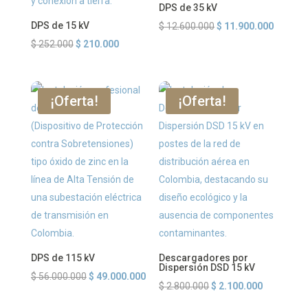
DPS de 35 kV
DPS de 15 kV
El
El
$
12.600.000
$
11.900.000
El
El
precio
precio
$
252.000
$
210.000
precio
precio
original
actual
original
actual
era:
es:
era:
es:
$ 12.600.000.
$ 11.90
¡Oferta!
¡Oferta!
$ 252.000.
$ 210.000.
DPS de 115 kV
Descargadores por
Dispersión DSD 15 kV
El
El
$
56.000.000
$
49.000.000
El
El
$
2.800.000
$
2.100.000
precio
precio
precio
precio