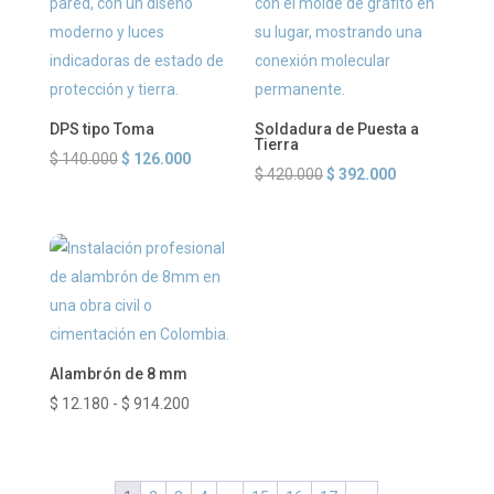
DPS tipo Toma
Soldadura de Puesta a
Tierra
El
El
$
140.000
$
126.000
El
El
$
420.000
$
392.000
precio
precio
precio
precio
original
actual
original
actual
era:
es:
era:
es:
$ 140.000.
$ 126.000.
$ 420.000.
$ 392.000.
Alambrón de 8 mm
Rango
$
12.180
-
$
914.200
de
precios:
desde