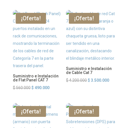
precio
precio
de
original
actual
precios:
era:
es:
desde
¡Oferta!
¡Oferta!
$ 133.000.
$ 126.000.
$ 56.000
hasta
$ 106.400
Suministro e Instalación
de Cable Cat 7
Suministro e Instalación
de Flat Panel CAT 7
El
El
$
4.200.000
$
3.500.000
El
El
precio
precio
$
560.000
$
490.000
precio
precio
original
actual
original
actual
era:
es:
era:
es:
$ 4.200.000.
$ 3.500.00
¡Oferta!
¡Oferta!
$ 560.000.
$ 490.000.