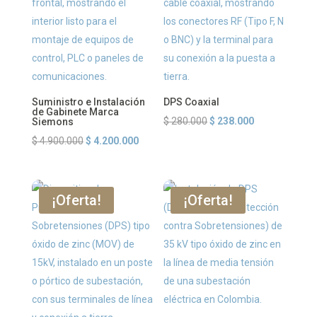
Suministro e Instalación
DPS Coaxial
de Gabinete Marca
El
El
$
280.000
$
238.000
Siemons
precio
precio
El
El
$
4.900.000
$
4.200.000
original
actual
precio
precio
era:
es:
original
actual
$ 280.000.
$ 238.000.
era:
es:
¡Oferta!
¡Oferta!
$ 4.900.000.
$ 4.200.000.