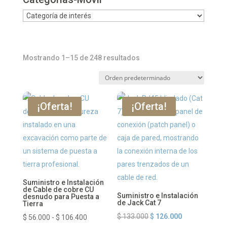
Mostrando 1–15 de 248 resultados
¡Oferta!
¡Oferta!
Suministro e Instalación
de Cable de cobre CU
Suministro e Instalación
desnudo para Puesta a
de Jack Cat 7
Tierra
El
El
$
133.000
$
126.000
Rango
$
56.000
-
$
106.400