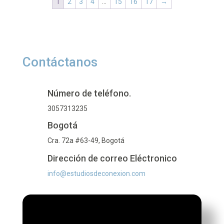
1
2
3
4
…
15
16
17
→
$ 12.180
hasta
$ 914.200
Contáctanos
Número de teléfono.
3057313235
Bogotá
Cra. 72a #63-49, Bogotá
Dirección de correo Eléctronico
info@estudiosdeconexion.com