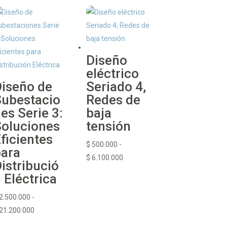
precios:
desde
$ 300.000
hasta
$ 29.500.000
Diseño
eléctrico
iseño de
Seriado 4,
ubestacio
Redes de
es Serie 3:
baja
oluciones
tensión
ficientes
$
500.000
-
ara
Rango
$
6.100.000
istribució
de
 Eléctrica
precios:
desde
2.500.000
-
Rango
$ 500.000
21.200.000
de
hasta