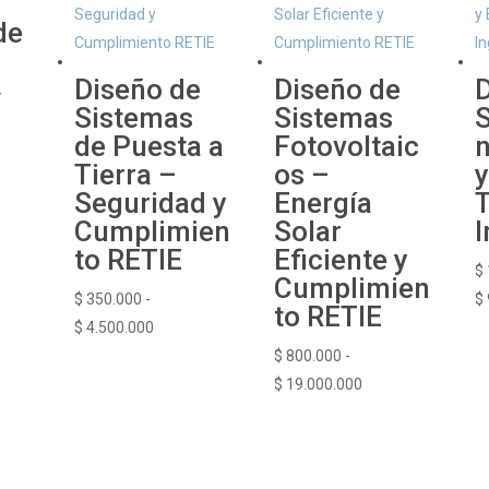
de
4
Diseño de
Diseño de
D
Sistemas
Sistemas
S
de Puesta a
Fotovoltaic
n
o
Tierra –
os –
y
Seguridad y
Energía
T
os:
Cumplimien
Solar
I
e
to RETIE
Eficiente y
54.000
$
Cumplimien
$
350.000
-
$
to RETIE
083.900
Rango
$
4.500.000
de
$
800.000
-
precios:
Rango
$
19.000.000
desde
de
$ 350.000
precios:
hasta
desde