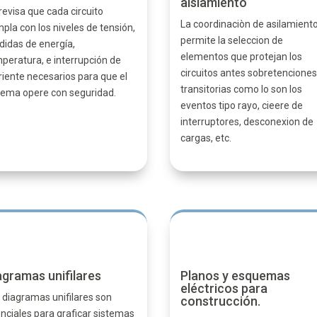
aislamiento
revisa que cada circuito
La coordinaciòn de asilamient
pla con los niveles de tensión,
permite la seleccion de
didas de energía,
elementos que protejan los
peratura, e interrupción de
circuitos antes sobretencione
riente necesarios para que el
transitorias como lo son los
tema opere con seguridad.
eventos tipo rayo, cieere de
interruptores, desconexion de
cargas, etc.
agramas unifilares
Planos y esquemas
eléctricos para
 diagramas unifilares son
construcción.
nciales para graficar sistemas