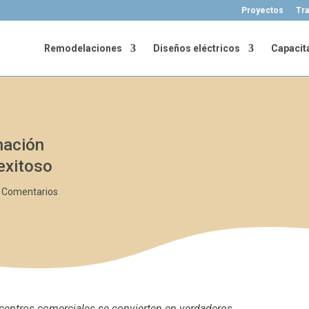
Proyectos
Tra
Remodelaciones
Diseños eléctricos
Capacit
nación
exitoso
 Comentarios
 centros comerciales se convierten en verdaderos