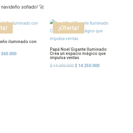
o navideño soñado! 🚀
ta!
¡Oferta!
eño iluminado con
Papá Noel Gigante Iluminado:
l
El
Crea un espacio mágico que
$
360.000
impulsa ventas
recio
precio
El
El
$
14.300.000
$
14.250.000
riginal
actual
precio
precio
ra:
es:
original
actual
 480.000.
$ 360.000.
era:
es:
$ 14.300.000.
$ 14.250.000.