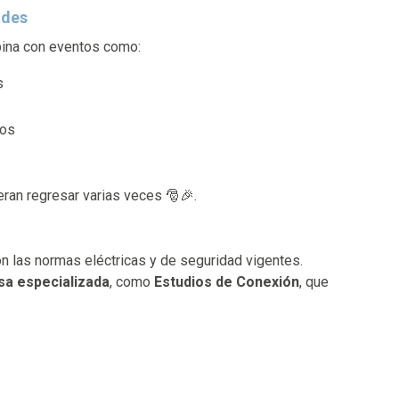
ades
bina con eventos como:
s
dos
eran regresar varias veces 🎅🎉.
on las normas eléctricas y de seguridad vigentes.
sa especializada
, como
Estudios de Conexión
, que