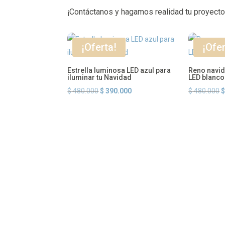
¡Contáctanos y hagamos realidad tu proyect
¡Oferta!
¡Ofer
Estrella luminosa LED azul para
Reno navid
iluminar tu Navidad
LED blanco
El
El
E
$
480.000
$
390.000
$
480.000
precio
precio
p
original
actual
o
era:
es:
e
$ 480.000.
$ 390.000.
$